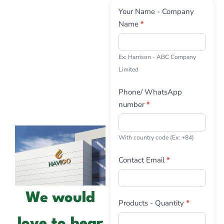
Contact
Your Name - Company
Us
Name
*
Ex: Harrison - ABC Company
Limited
Phone/ WhatsApp
number
*
With country code (Ex: +84)
Contact Email
*
We would
Products - Quantity
*
love to hear